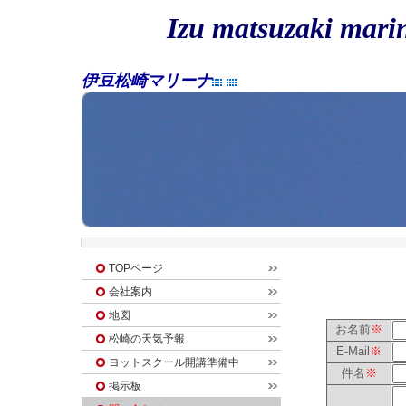
Izu matsuzaki mari
伊豆松崎マリーナ
TOPページ
会社案内
地図
お名前
※
松崎の天気予報
E-Mail
※
ヨットスクール開講準備中
件名
※
掲示板